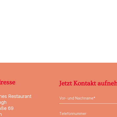
resse
Jetzt Kontakt aufn
ches Restaurant
ngh
aße 69
n