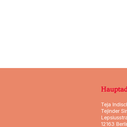
Hauptad
Teja Indis
Tejinder Si
Lepsiusstr
12163 Berli