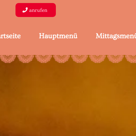
anrufen
rtseite
Hauptmenü
Mittagsmen