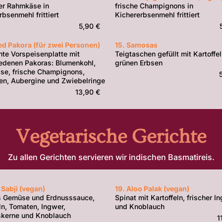
er Rahmkäse in
frische Champignons in
rbsenmehl frittiert
Kichererbsenmehl frittiert
5,90 €
ed Pakora (für zwei Personen)
15. Samosas
te Vorspeisenplatte mit
Teigtaschen gefüllt mit Kartoffe
edenen Pakoras: Blumenkohl,
grünen Erbsen
e, frische Champignons,
n, Aubergine und Zwiebelringe
13,90 €
Vegetarische Gerichte
Zu allen Gerichten servieren wir indischen Basmatireis.
 Sabji (vegan)
19. Aloo Palak (vegan)
s Gemüse und Erdnusssauce,
Spinat mit Kartoffeln, frischer I
n, Tomaten, Ingwer,
und Knoblauch
skerne und Knoblauch
1