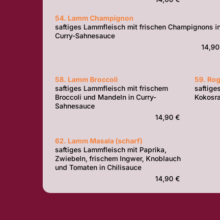
54. Lamm Champignon
saftiges Lammfleisch mit frischen Champignons i
Curry-Sahnesauce
14,90
58. Lamm Broccoli
59. Ro
saftiges Lammfleisch mit frischem
saftige
Broccoli und Mandeln in Curry-
Kokosra
Sahnesauce
14,90 €
62. Lamm Masala (scharf)
saftiges Lammfleisch mit Paprika,
Zwiebeln, frischem Ingwer, Knoblauch
und Tomaten in Chilisauce
14,90 €