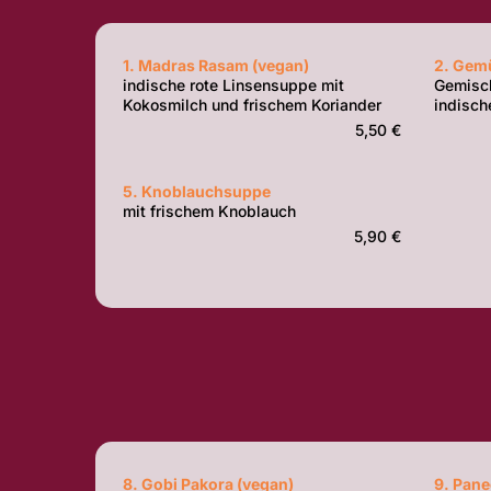
1. Madras Rasam (vegan)
2. Gem
indische rote Linsensuppe mit
Gemisc
Kokosmilch und frischem Koriander
indisch
5,50 €
5. Knoblauchsuppe
mit frischem Knoblauch
5,90 €
8. Gobi Pakora (vegan)
9. Pane