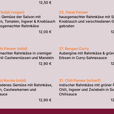
12,50 €
 Subjii (vegan)
23. Palak Paneer
s Gemüse der Saison mit
hausgemachter Rahmkäse mit Sp
n, Tomaten, Ingwer & Knoblauch
Knoblauch und verschiedenen 
usgemachter Rahmkäse
gebraten
12,00 €
1
hi Paneer (mild)
27. Bengan Curry
machter Rahmkäse in cremiger
Aubergine mit Rahmkäse & grün
mit Cashewnüssen und Mandeln
Erbsen in Curry-Sahnesauce
12,90 €
1
zi Korma (mild)
31. Chili Paneer (scharf)
iedenes Gemüse mit Rahmkäse,
indischer Rahmkäse mit grüner 
n, Cashewkernen und
Chili, Ingwer und Zwiebeln in So
auce
Chilisauce
12,90 €
1