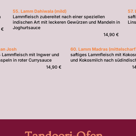
55. Lamm Dahiwala (mild)
57.
n
Lammfleisch zubereitet nach einer speziellen
saf
indischen Art mit leckeren Gewürzen und Mandeln in
Lin
Joghurtsauce
 €
14,90 €
gan Josh
60. Lamm Madras (mittelscharf
s Lammfleisch mit Ingwer und
saftiges Lammfleisch mit Kokos
speln in roter Currysauce
und Kokosmilch nach südindisch
14,90 €
1