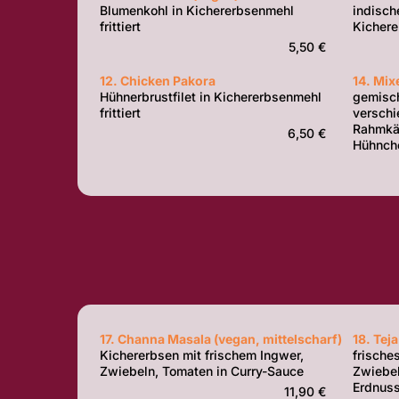
Blumenkohl in Kichererbsenmehl
indisch
frittiert
Kichere
5,50 €
12. Chicken Pakora
14. Mix
Hühnerbrustfilet in Kichererbsenmehl
gemisch
frittiert
verschi
Rahmkäs
6,50 €
Hühnche
17. Channa Masala (vegan, mittelscharf)
18. Teja
Kichererbsen mit frischem Ingwer,
frische
Zwiebeln, Tomaten in Curry-Sauce
Zwiebel
Erdnus
11,90 €