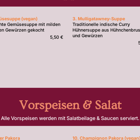
üsesuppe (vegan)
3. Mulligatawney-Suppe
hte Gemüsesuppe mit milden
Traditionelle indische Curry
en Gewürzen gekocht
Hühnersuppe aus Hühnchenbrust
und Gewürzen
5,50 €
Vorspeisen & Salat
Alle Vorspeisen werden mit Salatbeilage & Saucen serviert.
er Pakora
10. Champignon Pakora (vegan