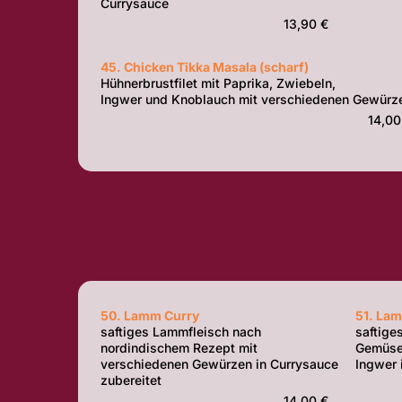
Currysauce
13,90 €
45. Chicken Tikka Masala (scharf)
Hühnerbrustfilet mit Paprika, Zwiebeln,
Ingwer und Knoblauch mit verschiedenen Gewürz
14,00
50. Lamm Curry
51. Lam
saftiges Lammfleisch nach
saftige
nordindischem Rezept mit
Gemüse
verschiedenen Gewürzen in Currysauce
Ingwer 
zubereitet
14,00 €