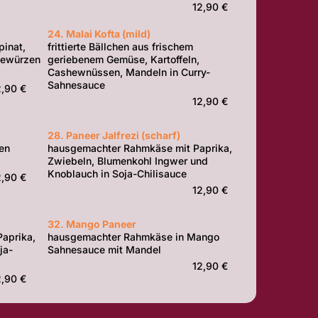
12,90 €
24. Malai Kofta (mild)
inat,
frittierte Bällchen aus frischem
Gewürzen
geriebenem Gemüse, Kartoffeln,
Cashewnüssen, Mandeln in Curry-
Sahnesauce
2,90 €
12,90 €
28. Paneer Jalfrezi (scharf)
en
hausgemachter Rahmkäse mit Paprika,
Zwiebeln, Blumenkohl Ingwer und
Knoblauch in Soja-Chilisauce
2,90 €
12,90 €
32. Mango Paneer
Paprika,
hausgemachter Rahmkäse in Mango
ja-
Sahnesauce mit Mandel
12,90 €
2,90 €