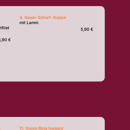
4. Sauer-Scharf-Suppe
mit Lamm
filet
5,90 €
5,90 €
)
11. Onion Ring (vegan)