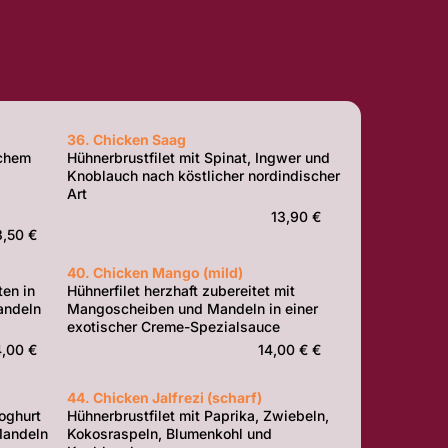
36. Chicken Saag
schem
Hühnerbrustfilet mit Spinat, Ingwer und
Knoblauch nach köstlicher nordindischer
Art
13,90 €
3,50 €
40. Chicken Mango (mild)
en in
Hühnerfilet herzhaft zubereitet mit
andeln
Mangoscheiben und Mandeln in einer
exotischer Creme-Spezialsauce
4,00 €
14,00 € €
44. Chicken Jalfrezi (scharf)
oghurt
Hühnerbrustfilet mit Paprika, Zwiebeln,
Mandeln
Kokosraspeln, Blumenkohl und