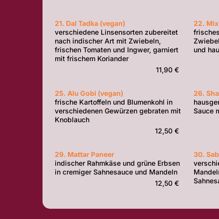
21. Dal Tadka (vegan)
22. Mix
verschiedene Linsensorten zubereitet
frische
nach indischer Art mit Zwiebeln,
Zwiebel
frischen Tomaten und Ingwer, garniert
und ha
mit frischem Koriander
11,90 €
25. Alu Gobi (vegan)
26. Sha
frische Kartoffeln und Blumenkohl in
hausge
verschiedenen Gewürzen gebraten mit
Sauce 
Knoblauch
12,50 €
29. Mattar Paneer
30. Sab
indischer Rahmkäse und grüne Erbsen
versch
in cremiger Sahnesauce und Mandeln
Mandel
Sahnes
12,50 €