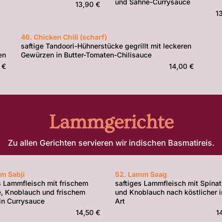
und Sahne-Currysauce
13,90 €
1
46. Chicken Chili (scharf)
saftige Tandoori-Hühnerstücke gegrillt mit leckeren
en
Gewürzen in Butter-Tomaten-Chilisauce
 €
14,00 €
Lammgerichte
Zu allen Gerichten servieren wir indischen Basmatireis.
m Sabji
52. Lamm Saag
s Lammfleisch mit frischem
saftiges Lammfleisch mit Spinat
, Knoblauch und frischem
und Knoblauch nach köstlicher i
in Currysauce
Art
14,50 €
1