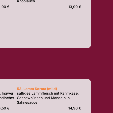
Knoblauch
3,90 €
13,90 €
53. Lamm Korma (mild)
, Ingwer
saftiges Lammfleisch mit Rahmkäse,
ndischer
Cashewnüssen und Mandeln in
Sahnesauce
4,50 €
14,90 €