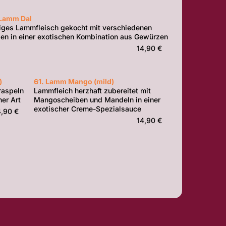
 Lamm Dal
tiges Lammfleisch gekocht mit verschiedenen
sen in einer exotischen Kombination aus Gewürzen
14,90 €
)
61. Lamm Mango (mild)
raspeln
Lammfleich herzhaft zubereitet mit
er Art
Mangoscheiben und Mandeln in einer
exotischer Creme-Spezialsauce
4,90 €
14,90 €