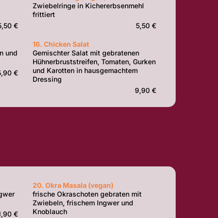
Zwiebelringe in Kichererbsenmehl
frittiert
5,50 €
5,50 €
16. Chicken Salat
ln und
Gemischter Salat mit gebratenen
Hühnerbruststreifen, Tomaten, Gurken
und Karotten in hausgemachtem
5,90 €
Dressing
9,90 €
20. Okra Masala (vegan)
ngwer
frische Okraschoten gebraten mit
Zwiebeln, frischem Ingwer und
Knoblauch
1,90 €