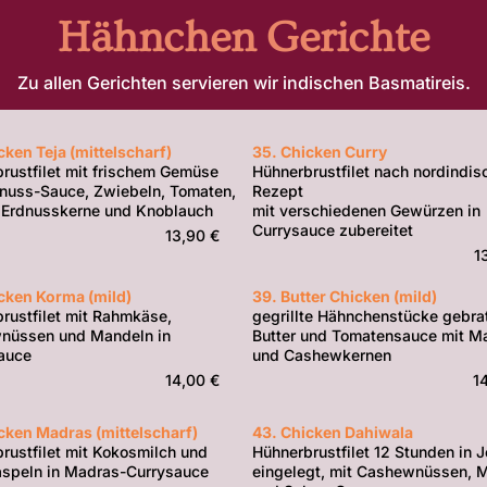
Hähnchen Gerichte
Zu allen Gerichten servieren wir indischen Basmatireis.
cken Teja (mittelscharf)
35. Chicken Curry
rustfilet mit frischem Gemüse
Hühnerbrustfilet nach nordindi
nuss-Sauce, Zwiebeln, Tomaten,
Rezept
 Erdnusskerne und Knoblauch
mit verschiedenen Gewürzen in
Currysauce zubereitet
13,90 €
1
cken Korma (mild)
39. Butter Chicken (mild)
rustfilet mit Rahmkäse,
gegrillte Hähnchenstücke gebrat
nüssen und Mandeln in
Butter und Tomatensauce mit M
auce
und Cashewkernen
14,00 €
1
cken Madras (mittelscharf)
43. Chicken Dahiwala
rustfilet mit Kokosmilch und
Hühnerbrustfilet 12 Stunden in J
speln in Madras-Currysauce
eingelegt, mit Cashewnüssen, 